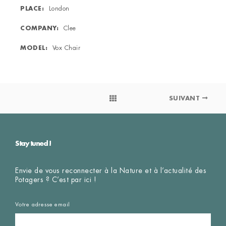
PLACE
London
COMPANY
Clee
MODEL
Vox Chair
SUIVANT
Stay tuned !
Envie de vous reconnecter à la Nature et à l’actualité des
Potagers ? C’est par ici !
Votre adresse email